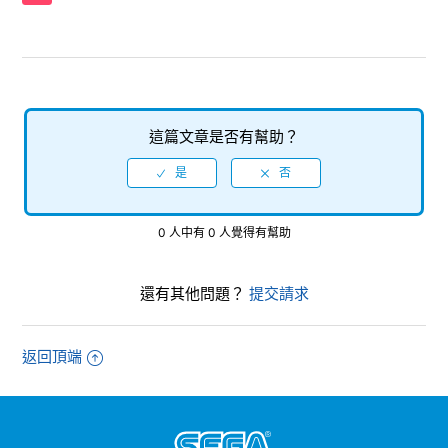
【Xbox Series X|S/雙點博物館】有哪些內容會被儲存?
【Xbox Series X|S/雙點博物館】請告知製作的儲存檔案所需
的必要容量。
【Xbox Series X|S/雙點博物館】DL版(數位版)軟體的容量有
這篇文章是否有幫助？
多少?
【Xbox Series X|S/雙點博物館】探索者版特典的贈品分別可
以在遊戲裡面哪裡使用、設定（變更）?
0 人中有 0 人覺得有幫助
【Xbox Series X|S/雙點博物館】遊戲中預約特典的「索尼克
主題物品與皮膚」在哪裡可以使用、設定（變更）?
還有其他問題？
提交請求
返回頂端