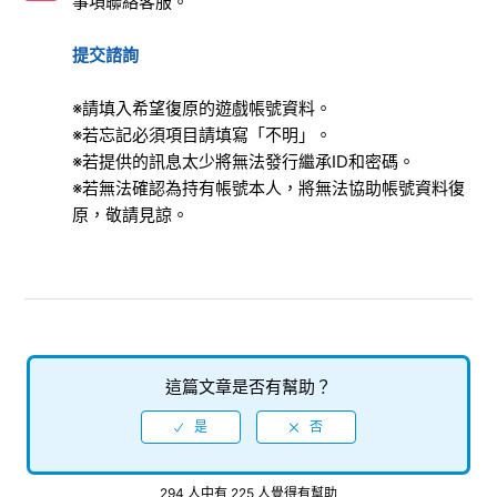
事項聯絡客服。
不同OS系統間的繼承檔案
提交諮詢
關於Facebook的解除綁定
※請填入希望復原的遊戲帳號資料。
退出・刪除遊戲帳號
※若忘記必須項目請填寫「不明」。
※若提供的訊息太少將無法發行繼承ID和密碼。
※若無法確認為持有帳號本人，將無法協助帳號資料復
原，敬請見諒。
這篇文章是否有幫助？
294 人中有 225 人覺得有幫助