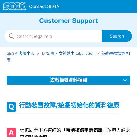
Customer Support
SEGA 客服中心
D×2 真・女神轉生 Liberation
遊戲帳號資料相
關
遊戲帳號資料相關
行動裝置故障/遊戲初始化的資料復原
行動裝置故障/遊戲初始化的資料復原
【重要】繼承設定
繼承檔案後的原行動裝置的檔案
請協助至下方連結的
「帳號復歸申請表單」
並填入必要