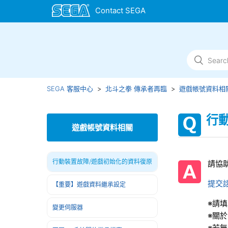
SEGA 客服中心
北斗之拳 傳承者再臨
遊戲帳號資料相
行
遊戲帳號資料相關
行動裝置故障/遊戲初始化的資料復原
請協
提交
【重要】遊戲資料繼承設定
※請
變更伺服器
※關
※若