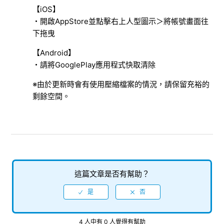
【iOS】
百裂挑戰指令的天星石數量不會更新
・開啟AppStore並點擊右上人型圖示＞將帳號畫面往
下拖曳
關於聯盟商店的販售數量
【Android】
・請將GooglePlay應用程式快取清除
無法領取管理者特権
※由於更新時會有使用壓縮檔案的情況，請保留充裕的
每日挑戰的難易度未開放
剩餘空間。
快閃商店
退出公會的方法
檢視更多
這篇文章是否有幫助？
4 人中有 0 人覺得有幫助