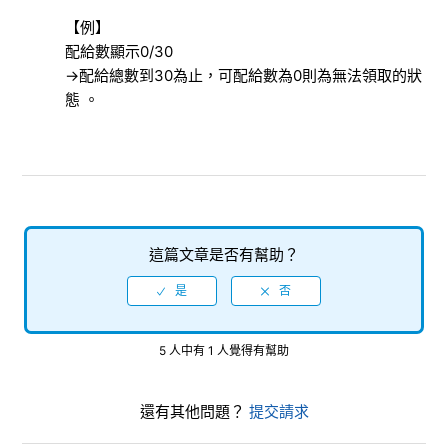
【例】
『星下激鬥』無法輕彈畫面迴避
配給數顯示0/30
→配給總數到30為止，可配給數為0則為無法領取的狀
無法綁定SNS
態 。
無法領取配給
任務「完成設施貢獻〇次」
聊天頻道訊息未正常顯示
這篇文章是否有幫助？
關於排名的更新
檢視更多
5 人中有 1 人覺得有幫助
還有其他問題？
提交請求