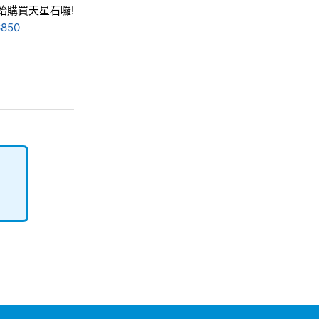
始購買天星石囉!
6850