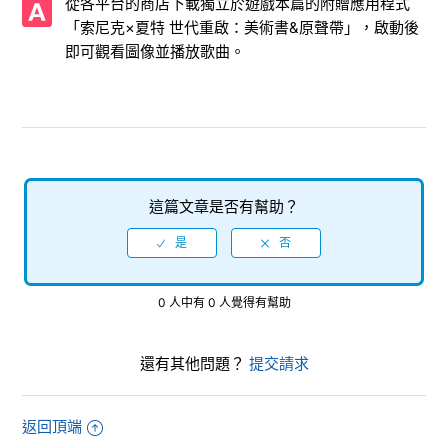
從各平台的商店下載獨立於遊戲本篇的附贈應用程式
「索尼克×夏特 世代重啟：美術書&原聲帶」，啟動後
創建的存檔名稱是什麽以及所需的容量是多少？
即可觀看圖像並播放歌曲。
各平台和海外版的排行榜是否相同？
軟體本身的容量為何？
在哪裡可以設定（更改）DLC的角色造型、追加BGM、技能點
數和遊戲中的額外關卡？
這篇文章是否有幫助？
如何觀看和聆聽數位豪華版的美術書及原聲帶？
最多支持多少人同時遊玩？
0 人中有 0 人覺得有幫助
還有其他問題？
提交請求
返回頂端