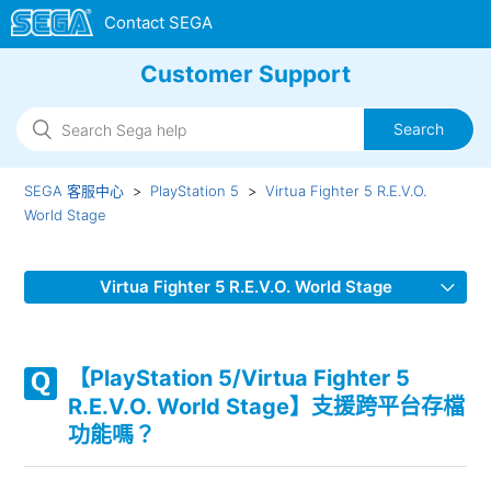
Customer Support
SEGA 客服中心
PlayStation 5
Virtua Fighter 5 R.E.V.O.
World Stage
Virtua Fighter 5 R.E.V.O. World Stage
【PlayStation 5/Virtua Fighter 5 R.E.V.O. World Stage】支
援哪些音訊輸出格式？
【PlayStation 5/Virtua Fighter 5
R.E.V.O. World Stage】支援跨平台存檔
【PlayStation 5/Virtua Fighter 5 R.E.V.O. World Stage】幀
功能嗎？
速率（fps）是多少？