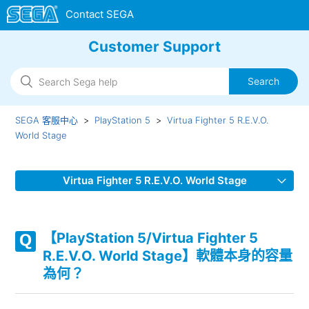
Customer Support
SEGA 客服中心
PlayStation 5
Virtua Fighter 5 R.E.V.O.
World Stage
Virtua Fighter 5 R.E.V.O. World Stage
【PlayStation 5/Virtua Fighter 5 R.E.V.O. World Stage】支
援哪些音訊輸出格式？
【PlayStation 5/Virtua Fighter 5
R.E.V.O. World Stage】軟體本身的容量
【PlayStation 5/Virtua Fighter 5 R.E.V.O. World Stage】幀
為何？
速率（fps）是多少？