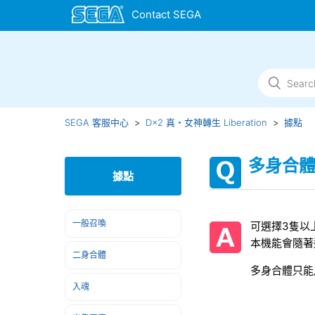
SEGA 客服中心
D×2 真・女神轉生 Liberation
據點
多身合
據點
一般召喚
可選擇3隻以
本機能會隨著
二身合體
多身合體只能
入魂