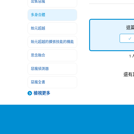
出售惡魔
多身合體
這
始元超越
始元超越的擴張技能的機能
思念融合
1
惡魔偵測器
還有
惡魔全書
檢視更多