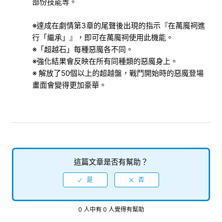
部份技能等。
多身合體
※達成在劇情第3章的尾聲後出現的指示『在萬魔祠進
行「繼承」』，即可在萬魔祠使用此機能。
始元超越
※「超越石」每種惡魔各不同。
※強化結果會反映在所有同種類的惡魔身上。
始元超越的擴張技能的機能
※ 解放了50個以上的超越盤，戰鬥開始時的惡魔登場
畫面會變得更加豪華。
思念融合
惡魔偵測器
惡魔全書
檢視更多
這篇文章是否有幫助？
0 人中有 0 人覺得有幫助