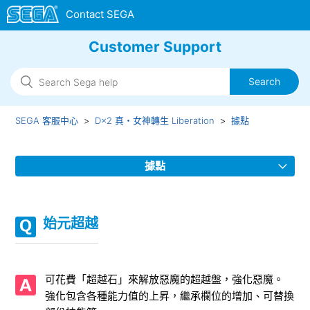
Customer Support
SEGA 客服中心
D×2 真・女神轉生 Liberation
據點
據點
一般召喚
始元超越
二身合體
入魂
可花費「超越石」來解放惡魔的超越盤，強化惡魔。
強化包含各種能力值的上昇，繼承欄位的增加、可替換
出售惡魔