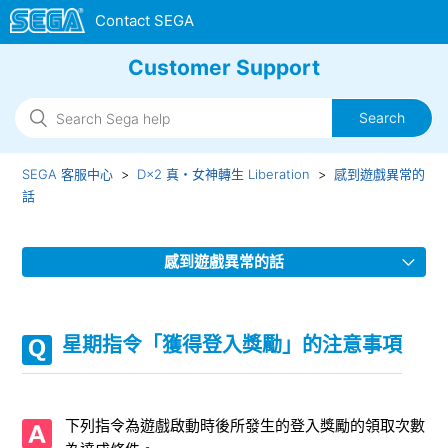
Customer Support
SEGA 客服中心
D×2 真・女神轉生 Liberation
感到遊戲異常的
話
感到遊戲異常的話
目前發生的問題
星期指令「獲得登入獎勵」的注意事項
【重要】Google Play商店未出現「更新」無法更新版本
[1/7 17:50 更新] iOS版應用程式停止，無法進行遊戲的問題
下列指令為遊戲啟動時後所發生的登入獎勵的領取次數