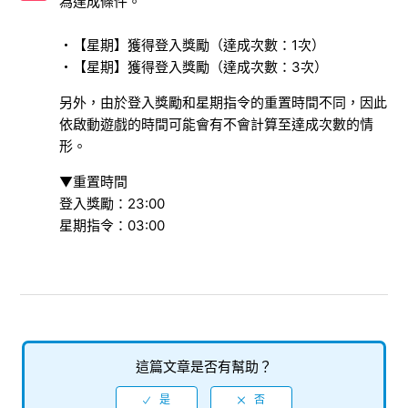
為達成條件。
顯示「尚未開放此功能。」
・【星期】獲得登入獎勵（達成次數：1次）
出現「無法取得資料」的訊息
・【星期】獲得登入獎勵（達成次數：3次）
關於琪莎娜升到50等技能點數仍不足的問題
另外，由於登入獎勵和星期指令的重置時間不同，因此
依啟動遊戲的時間可能會有不會計算至達成次數的情
星期指令「獲得登入獎勵」的注意事項
形。
▼重置時間
烙印盒未反映在烙印一覽中
登入獎勵：23:00
星期指令：03:00
分歧未來：關於已存在的技能
顯示「找不到符合的惡魔」
檢視更多
這篇文章是否有幫助？