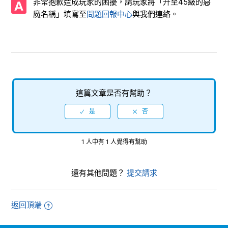
非常抱歉造成玩家的困擾，請玩家將「升至45級的惡
顯示「尚未開放此功能。」
魔名稱」填寫至
問題回報中心
與我們連絡。
出現「無法取得資料」的訊息
關於琪莎娜升到50等技能點數仍不足的問題
星期指令「獲得登入獎勵」的注意事項
這篇文章是否有幫助？
烙印盒未反映在烙印一覽中
分歧未來：關於已存在的技能
1 人中有 1 人覺得有幫助
顯示「找不到符合的惡魔」
還有其他問題？
提交請求
檢視更多
返回頂端