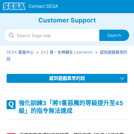
Customer Support
SEGA 客服中心
D×2 真・女神轉生 Liberation
感到遊戲異常的
話
感到遊戲異常的話
目前發生的問題
強化訓練3「將1隻惡魔的等級提升至45
【重要】Google Play商店未出現「更新」無法更新版本
級」的指令無法達成
[1/7 17:50 更新] iOS版應用程式停止，無法進行遊戲的問題