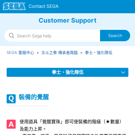
Customer Support
SEGA 客服中心
北斗之拳 傳承者再臨
拳士・強化隊伍
拳士・強化隊伍
「七星解放」碎片兌換時的注意點
裝備的覺醒
「升級拳士」的注意點
『重置』強化狀態功能
使用道具「覺醒寶珠」即可使裝備的階級（★數量）
及能力上昇。
七星解放