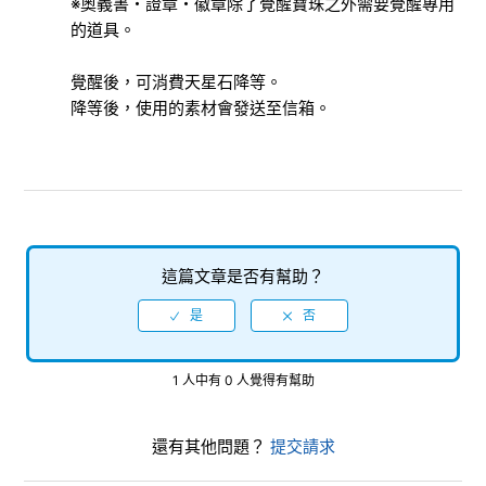
※奧義書・證章・徽章除了覺醒寶珠之外需要覺醒專用
的道具。
何謂群體
覺醒後，可消費天星石降等。
列傳
降等後，使用的素材會發送至信箱。
升級技能
反帝部隊的委託
等級提升
這篇文章是否有幫助？
裝備的覺醒
檢視更多
1 人中有 0 人覺得有幫助
還有其他問題？
提交請求