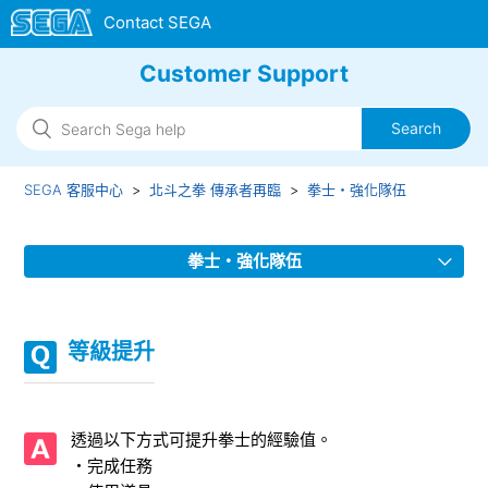
Customer Support
SEGA 客服中心
北斗之拳 傳承者再臨
拳士・強化隊伍
拳士・強化隊伍
「七星解放」碎片兌換時的注意點
等級提升
「升級拳士」的注意點
『重置』強化狀態功能
透過以下方式可提升拳士的經驗值。
・完成任務
七星解放