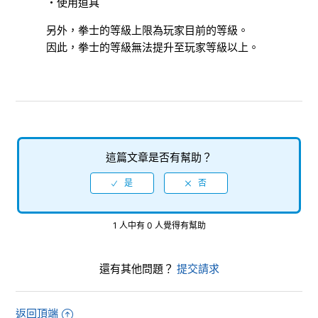
・使用道具
何謂群體
另外，拳士的等級上限為玩家目前的等級。
因此，拳士的等級無法提升至玩家等級以上。
列傳
升級技能
反帝部隊的委託
這篇文章是否有幫助？
等級提升
裝備的覺醒
檢視更多
1 人中有 0 人覺得有幫助
還有其他問題？
提交請求
返回頂端