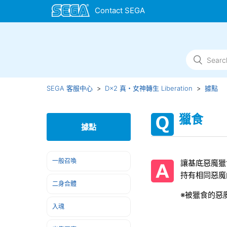
SEGA 客服中心
D×2 真・女神轉生 Liberation
據點
獵食
據點
一般召喚
讓基底惡魔獵
持有相同惡魔
二身合體
※被獵食的惡
入魂