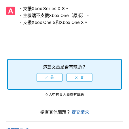
【Xbox Series X|S/Xbox One/人中之龍８外傳 Pirates in
・支援Xbox Series X|S。
Hawaii】可以支援HDR嗎？
・主機端不支援Xbox One（原版）。
・支援Xbox One S和Xbox One X。
【Xbox Series X|S/Xbox One/人中之龍８外傳 Pirates in
Hawaii】幀速率（fps）是多少？
【Xbox Series X|S/Xbox One/人中之龍８外傳 Pirates in
Hawaii】支援的影像輸出是多少？
【Xbox Series X|S/Xbox One/人中之龍８外傳 Pirates in
這篇文章是否有幫助？
Hawaii】請告知製作的儲存檔案所需的必要容量。
【Xbox Series X|S/Xbox One/人中之龍８外傳 Pirates in
Hawaii】DLC可以在Xbox Series X|S與 Xbox One之間共享
嗎，還是需要單獨購買？
0 人中有 0 人覺得有幫助
【Xbox Series X|S/Xbox One/人中之龍８外傳 Pirates in
還有其他問題？
提交請求
Hawaii】是否具有與該系列其他作品、其他平台軟體或其他媒
體的互通性功能（資料互通性、傳輸等）？