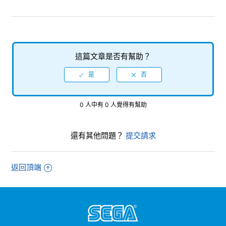
【Xbox Series X|S/Xbox One/人中之龍８外傳 Pirates in
Hawaii】軟體本身的容量為何？
【Xbox Series X|S/Xbox One/人中之龍８外傳 Pirates in
Hawaii】「豪華版」的四個DLC會出售嗎？
這篇文章是否有幫助？
檢視更多
0 人中有 0 人覺得有幫助
還有其他問題？
提交請求
返回頂端