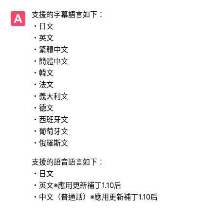
【Xbox Series X|S/Xbox One/人中之龍８外傳 Pirates in
支援的字幕語言如下：
Hawaii】可以支援HDR嗎？
・日文
・英文
【Xbox Series X|S/Xbox One/人中之龍８外傳 Pirates in
Hawaii】幀速率（fps）是多少？
・繁體中文
・簡體中文
【Xbox Series X|S/Xbox One/人中之龍８外傳 Pirates in
・韓文
Hawaii】支援的影像輸出是多少？
・法文
・義大利文
【Xbox Series X|S/Xbox One/人中之龍８外傳 Pirates in
・德文
Hawaii】請告知製作的儲存檔案所需的必要容量。
・西班牙文
・葡萄牙文
【Xbox Series X|S/Xbox One/人中之龍８外傳 Pirates in
・俄羅斯文
Hawaii】DLC可以在Xbox Series X|S與 Xbox One之間共享
嗎，還是需要單獨購買？
支援的語音語言如下：
・日文
【Xbox Series X|S/Xbox One/人中之龍８外傳 Pirates in
・英文※應用更新補丁1.10后
Hawaii】是否具有與該系列其他作品、其他平台軟體或其他媒
・中文（普通話）※應用更新補丁1.10后
體的互通性功能（資料互通性、傳輸等）？