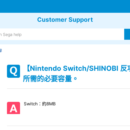
Customer Support
擊
【Nintendo Switch/SHIN
所需的必要容量。
Switch：約8MB