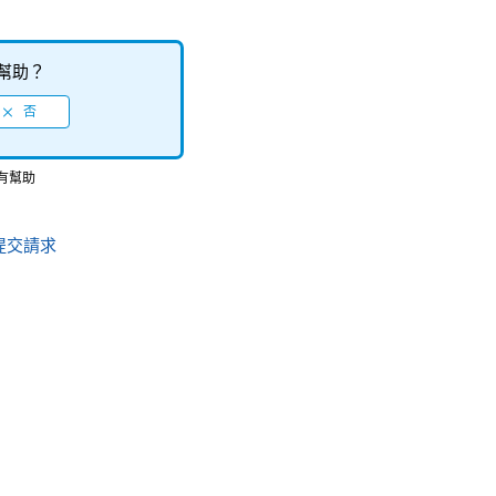
幫助？
得有幫助
提交請求