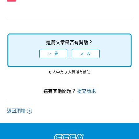
多少？
【Nintendo Switch/SHINOBI 反攻的斬擊】支援的影像輸出
是多少？
【Nintendo Switch/SHINOBI 反攻的斬擊】請告知製作的儲
這篇文章是否有幫助？
存檔案所需的必要容量。
【Nintendo Switch/SHINOBI 反攻的斬擊】是否具有與該系
列其他作品、其他平台軟體或其他媒體的互通性功能（資料互
0 人中有 0 人覺得有幫助
通性、傳輸等）？
【Nintendo Switch/SHINOBI 反攻的斬擊】軟體本身的容量
還有其他問題？
提交請求
為何？
【Nintendo Switch/SHINOBI 反攻的斬擊】能否在Switch 2
返回頂端
主機上遊玩Switch版？
【Nintendo Switch/SHINOBI 反攻的斬擊】是否支援線上遊
玩？