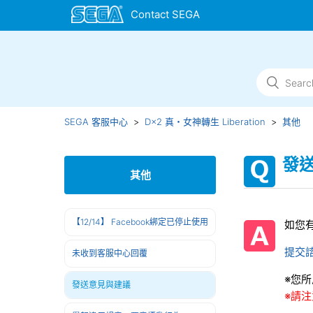
SEGA 客服中心
D×2 真・女神轉生 Liberation
其他
發
其他
【12/14】 Facebook綁定已停止使用
如您
提交
未收到客服中心回覆
※您
發送意見與建議
※請