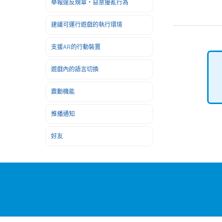
舉報違反規章・惡意擾亂行為
建議可運行遊戲的執行環境
支援AR的行動裝置
遊戲內的語言切換
震動機能
推播通知
好友