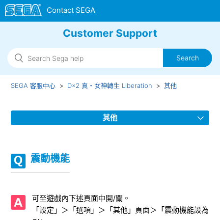
Customer Support
SEGA 客服中心
D×2 真・女神轉生 Liberation
其他
其他
【12/14】 Facebook綁定已停止使用
震動機能
未收到客服中心回覆
發送意見與建議
可至遊戲內下述頁面中開/關。
「設定」＞「選項」＞「其他」頁面＞「震動機能設為
舉報違反規章・惡意擾亂行為