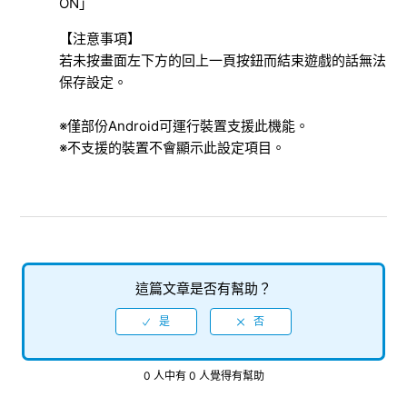
ON」
建議可運行遊戲的執行環境
【注意事項】
若未按畫面左下方的回上一頁按鈕而結束遊戲的話無法
支援AR的行動裝置
保存設定。
遊戲內的語言切換
※僅部份Android可運行裝置支援此機能。
※不支援的裝置不會顯示此設定項目。
震動機能
推播通知
好友
這篇文章是否有幫助？
0 人中有 0 人覺得有幫助