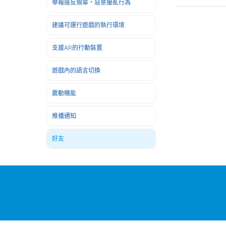
舉報違反規章・惡意擾亂行為
建議可運行遊戲的執行環境
支援AR的行動裝置
遊戲內的語言切換
震動機能
推播通知
好友