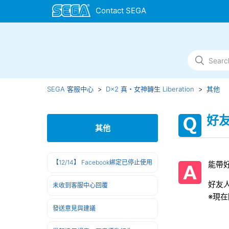
SEGA 客服中心
D×2 真・女神轉生 Liberation
其他
好
其他
【12/14】 Facebook綁定已停止使用
能帶
好友
未收到客服中心回覆
※現
發送意見與建議