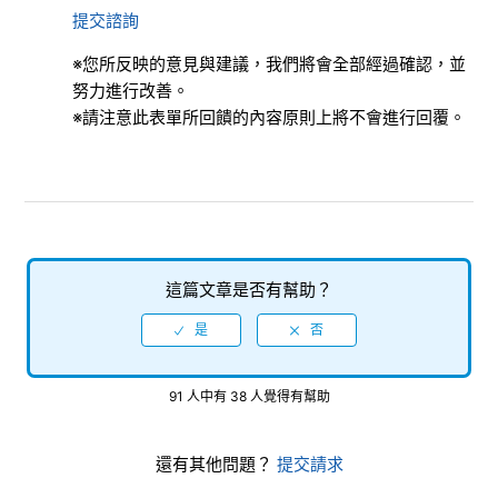
提交諮詢
可運行遊戲的行動裝置
※您所反映的意見與建議，我們將會全部經過確認，並
努力進行改善。
玩家名稱的變更
※請注意此表單所回饋的內容原則上將不會進行回覆。
變更背景的方法
音效設定
聊天頻道的封鎖
這篇文章是否有幫助？
變更喜愛的拳士
檢視更多
91 人中有 38 人覺得有幫助
還有其他問題？
提交請求