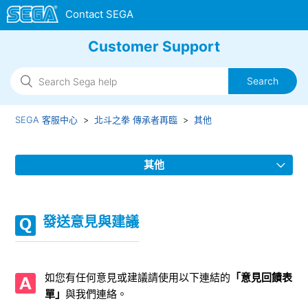
Customer Support
SEGA 客服中心
北斗之拳 傳承者再臨
其他
其他
希望申請「修羅之門升級」補償處理的玩家
發送意見與建議
未收到客服中心回覆
發送意見與建議
如您有任何意見或建議請使用以下連結的
「意見回饋表
單」
與我們連絡。
舉報違反規章・惡意擾亂行為