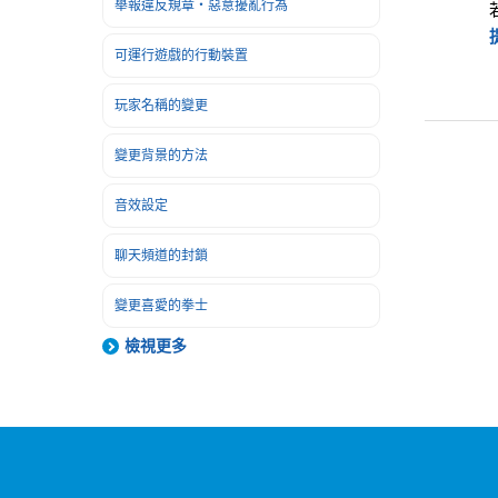
舉報違反規章・惡意擾亂行為
可運行遊戲的行動裝置
玩家名稱的變更
變更背景的方法
音效設定
聊天頻道的封鎖
變更喜愛的拳士
檢視更多