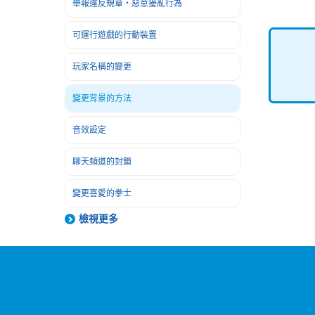
舉報違反規章・惡意擾亂行為
可運行遊戲的行動裝置
玩家名稱的變更
變更背景的方法
音效設定
聊天頻道的封鎖
變更喜愛的拳士
檢視更多