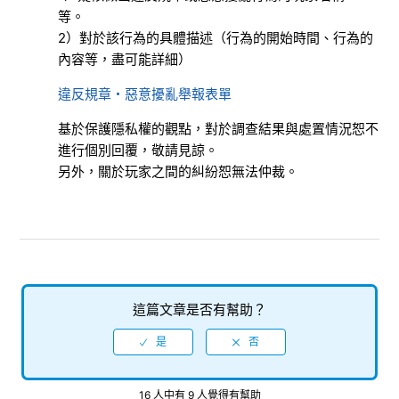
等。
可運行遊戲的行動裝置
2）對於該行為的具體描述（行為的開始時間、行為的
內容等，盡可能詳細）
玩家名稱的變更
違反規章・惡意擾亂舉報表單
變更背景的方法
基於保護隱私權的觀點，對於調查結果與處置情況恕不
進行個別回覆，敬請見諒。
音效設定
另外，關於玩家之間的糾紛恕無法仲裁。
聊天頻道的封鎖
變更喜愛的拳士
檢視更多
這篇文章是否有幫助？
16 人中有 9 人覺得有幫助