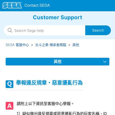
Customer Support
SEGA 客服中心
北斗之拳 傳承者再臨
其他
其他
希望申請「修羅之門升級」補償處理的玩家
舉報違反規章・惡意擾亂行為
未收到客服中心回覆
發送意見與建議
請附上以下資訊至客服中心舉報。
舉報違反規章・惡意擾亂行為
1）疑似做出違反規章或惡意擾亂行為的玩家名稱、ID